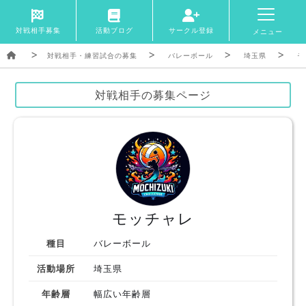
対戦相手募集
活動ブログ
サークル登録
メニュー
対戦相手・練習試合の募集
バレーボール
埼玉県
モ
対戦相手の募集ページ
モッチャレ
種目
バレーボール
活動場所
埼玉県
年齢層
幅広い年齢層