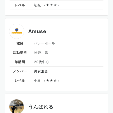
レベル
初級 （★☆☆）
Amuse
種目
バレーボール
活動場所
神奈川県
年齢層
20代中心
メンバー
男女混合
レベル
中級 （★★☆）
うんばれる