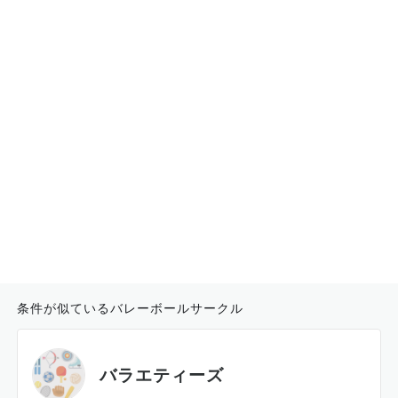
条件が似ているバレーボールサークル
バラエティーズ