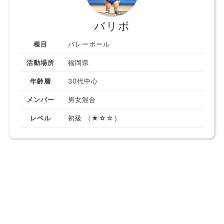
バリボ
種目
バレーボール
活動場所
福岡県
年齢層
30代中心
メンバー
男女混合
レベル
初級 （★☆☆）