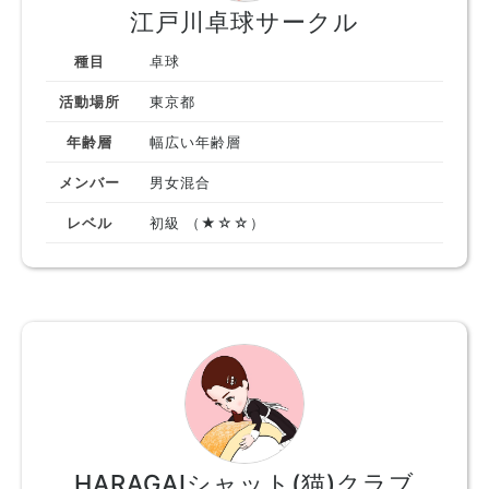
江戸川卓球サークル
種目
卓球
活動場所
東京都
年齢層
幅広い年齢層
メンバー
男女混合
レベル
初級 （★☆☆）
HARAGAIシャット(猫)クラブ