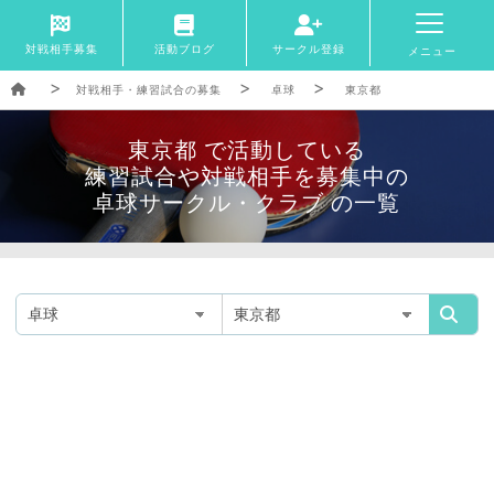
対戦相手募集
活動ブログ
サークル登録
メニュー
対戦相手・練習試合の募集
卓球
東京都
東京都 で活動している
練習試合や対戦相手を募集中の
卓球サークル・クラブ の一覧