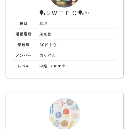
🏓✨️ＷＴＦＣ🏓✨️
種目
卓球
活動場所
東京都
年齢層
30代中心
メンバー
男女混合
レベル
中級 （★★☆）