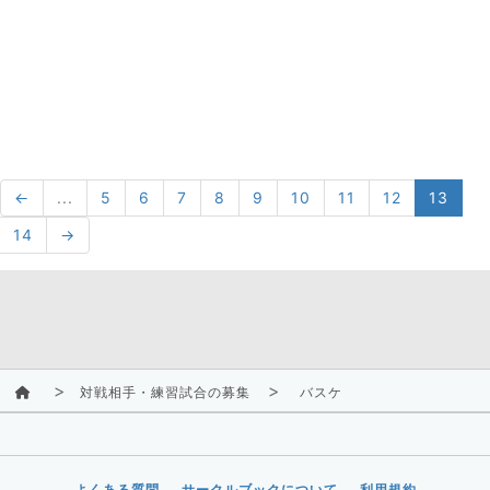
←
...
5
6
7
8
9
10
11
12
13
14
→
対戦相手・練習試合の募集
バスケ
よくある質問
サークルブックについて
利用規約