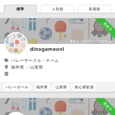
標準
人気順
新着順
募集中
更新日：
2025年02月28日(金)
dinogameonl
バレーサークル・チーム
福井県 ・山形県
バレーボール
福井県
山形県
初心者歓迎
募集中