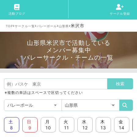
活動ブログ
サークル登録
›
›
›
›
米沢市
TOP
サークル一覧
バレーボール
山形県
山形県米沢市で活動している
メンバー募集中
バレーサークル・チームの一覧
※複数の単語はスペースで区切ってください
土
日
月
火
水
木
金
8
9
10
11
12
13
14