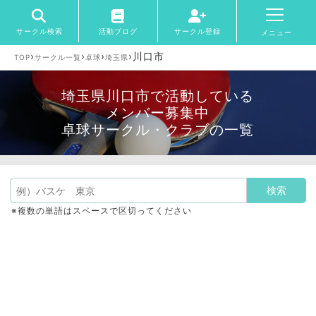
サークル検索
活動ブログ
サークル登録
メニュー
›
›
›
›
川口市
TOP
サークル一覧
卓球
埼玉県
埼玉県川口市で活動している
メンバー募集中
卓球サークル・クラブの一覧
※複数の単語はスペースで区切ってください