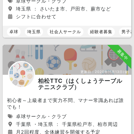
卓球サークル・クラブ
埼玉県 ： さいたま市、戸田市、蕨市など
シフトに合わせて
卓球
埼玉県
社会人サークル
経験者募集
男子
募集中
更新日：
2020年11月13日(金)
柏松TTC（はくしょうテーブル
テニスクラブ）
初心者～上級者まで実力不問、マナー常識あれば誰
でも！
卓球サークル・クラブ
千葉県 ・埼玉県 ： 千葉県松戸市、柏市周辺
月2回程度、全体練習を開催する予定