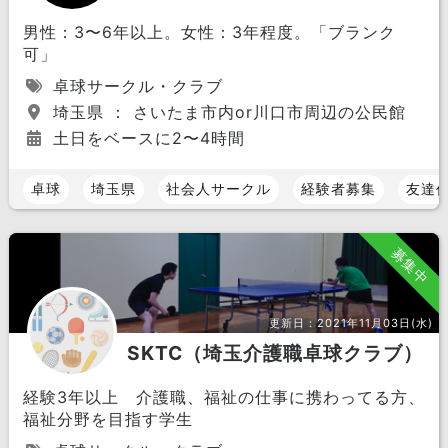
男性：3〜6年以上。女性：3年程度。「ブランク
可」
卓球サークル・クラブ
埼玉県 ： さいたま市内or川口市周辺の公民館
土日をベースに2〜4時間
卓球
埼玉県
社会人サークル
経験者募集
友達
募集中
更新日：
2021年11月03日(水)
SKTC（埼玉介護職卓球クラブ）
経験3年以上 介護職、福祉の仕事に携わってる方、
福祉分野を目指す学生