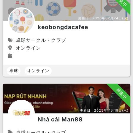
募集中
更新日：
2026年02月24日(火)
keobongdacafee
卓球サークル・クラブ
オンライン
卓球
オンライン
募集中
更新日：
2025年11月19日(水)
Nhà cái Man88
卓球サークル・クラブ