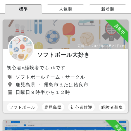
標準
人気順
新着順
募集中
更新日：
2025年01月22日(水)
ソフトボール大好き
初心者•経験者でもokです
ソフトボールチーム・サークル
鹿児島県 ： 霧島市または姶良市
日曜日９時半から１２時
ソフトボール
鹿児島県
初心者歓迎
経験者募集
募集中