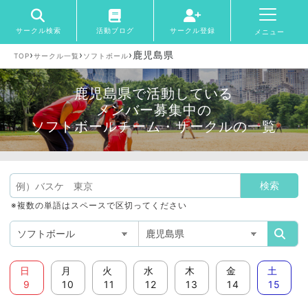
サークル検索
活動ブログ
サークル登録
メニュー
›
›
›
鹿児島県
TOP
サークル一覧
ソフトボール
鹿児島県で活動している
メンバー募集中の
ソフトボールチーム・サークルの一覧
※複数の単語はスペースで区切ってください
日
月
火
水
木
金
土
9
10
11
12
13
14
15