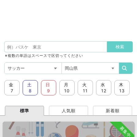
※複数の単語はスペースで区切ってください
金
土
日
月
火
水
木
7
8
9
10
11
12
13
標準
人気順
新着順
募集中