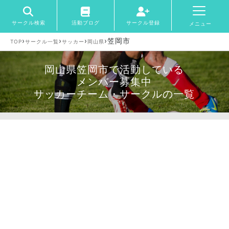
サークル検索
活動ブログ
サークル登録
メニュー
›
›
›
›
笠岡市
TOP
サークル一覧
サッカー
岡山県
岡山県笠岡市で活動している
メンバー募集中
サッカーチーム・サークルの一覧