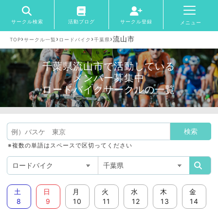
サークル検索
活動ブログ
サークル登録
メニュー
›
›
›
›
流山市
TOP
サークル一覧
ロードバイク
千葉県
千葉県流山市で活動している
メンバー募集中
ロードバイクサークルの一覧
※複数の単語はスペースで区切ってください
土
日
月
火
水
木
金
8
9
10
11
12
13
14