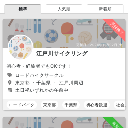
標準
人気順
新着順
受付終了
更新日：
2024年11月02日(土)
江戸川サイクリング
初心者・経験者でもOKです！
ロードバイクサークル
東京都 ・千葉県 ： 江戸川周辺
土日祝いずれかの午前中
ロードバイク
東京都
千葉県
初心者歓迎
社会
募集中