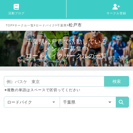
活動ブログ
サークル登録
›
›
›
›
松戸市
TOP
サークル一覧
ロードバイク
千葉県
千葉県松戸市で活動している
メンバー募集中
ロードバイクサークルの一覧
※複数の単語はスペースで区切ってください