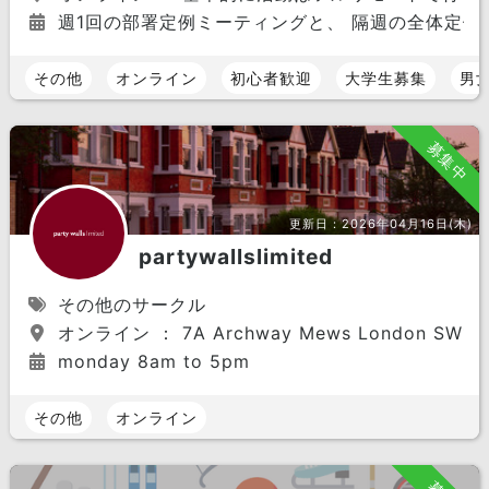
週1回の部署定例ミーティングと、 隔週の全体定例
その他
オンライン
初心者歓迎
大学生募集
男
募集中
更新日：
2026年04月16日(木)
partywallslimited
その他のサークル
オンライン ： 7A Archway Mews London SW15
monday 8am to 5pm
その他
オンライン