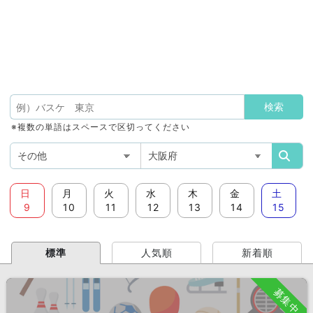
※複数の単語はスペースで区切ってください
日
月
火
水
木
金
土
9
10
11
12
13
14
15
標準
人気順
新着順
募集中