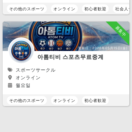
その他のスポーツ
オンライン
初心者歓迎
社会人
募集中
更新日：
2026年05月15日(金)
아톰티비 스포츠무료중계
スポーツサークル
オンライン
월요일
その他のスポーツ
オンライン
初心者歓迎