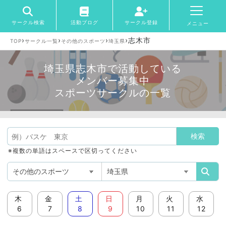
サークル検索
活動ブログ
サークル登録
メニュー
›
›
›
›
志木市
TOP
サークル一覧
その他のスポーツ
埼玉県
埼玉県志木市で活動している
メンバー募集中
スポーツサークルの一覧
※複数の単語はスペースで区切ってください
木
金
土
日
月
火
水
6
7
8
9
10
11
12