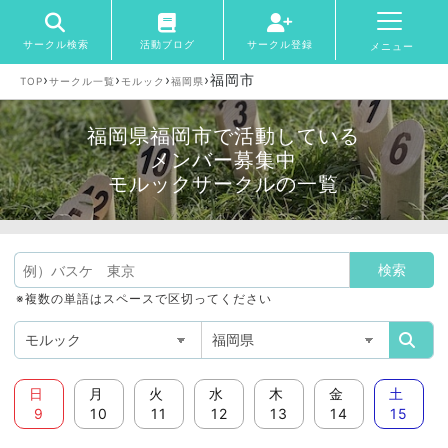
サークル検索
活動ブログ
サークル登録
メニュー
›
›
›
›
福岡市
TOP
サークル一覧
モルック
福岡県
福岡県福岡市で活動している
メンバー募集中
モルックサークルの一覧
※複数の単語はスペースで区切ってください
日
月
火
水
木
金
土
9
10
11
12
13
14
15