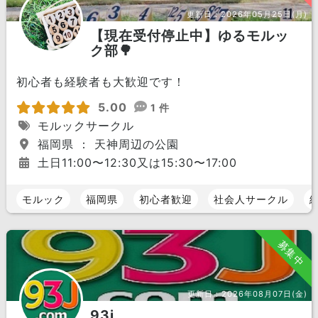
更新日：
2026年05月25日(月)
【現在受付停止中】ゆるモルッ
ク部🌳
初心者も経験者も大歓迎です！
5.00
1 件
モルックサークル
福岡県 ： 天神周辺の公園
土日11:00〜12:30又は15:30〜17:00
モルック
福岡県
初心者歓迎
社会人サークル
募集中
更新日：
2026年08月07日(金)
93j