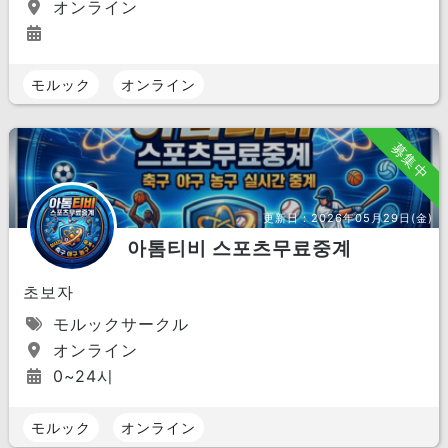
オンライン
モルック
オンライン
募集中
更新日：
2026年05月29日(金)
아톰티비 스포츠무료중계
초보자
モルックサークル
オンライン
0~24시
モルック
オンライン