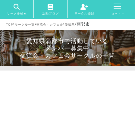
サークル検索
活動ブログ
サークル登録
メニュー
›
›
›
›
蒲郡市
TOP
サークル一覧
交流会・カフェ会
愛知県
愛知県蒲郡市で活動している
メンバー募集中
交流会・カフェ会サークルの一覧