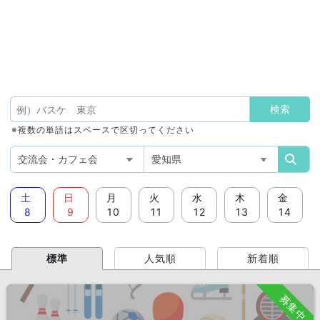
※複数の単語はスペースで区切ってください
土
日
月
火
水
木
金
8
9
10
11
12
13
14
標準
人気順
新着順
募集中