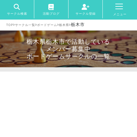
サークル検索
活動ブログ
サークル登録
メニュー
›
›
›
›
栃木市
TOP
サークル一覧
ボードゲーム
栃木県
栃木県栃木市で活動している
メンバー募集中
ボードゲームサークルの一覧