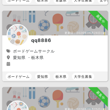
ボードゲーム
栃木県
青森県
大学生募集
女子
募集中
更新日：
2026年06月26日(金)
qq8886
ボードゲームサークル
愛知県 ・栃木県
ボードゲーム
愛知県
栃木県
大学生募集
募集中
更新日：
2026年06月25日(木)