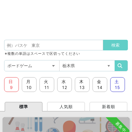
※複数の単語はスペースで区切ってください
日
月
火
水
木
金
土
9
10
11
12
13
14
15
標準
人気順
新着順
募集中