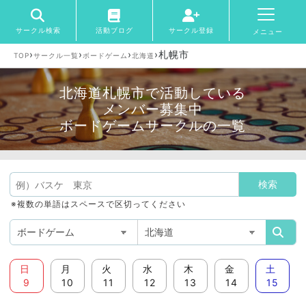
サークル検索
活動ブログ
サークル登録
メニュー
›
›
›
›
札幌市
TOP
サークル一覧
ボードゲーム
北海道
北海道札幌市で活動している
メンバー募集中
ボードゲームサークルの一覧
※複数の単語はスペースで区切ってください
日
月
火
水
木
金
土
9
10
11
12
13
14
15