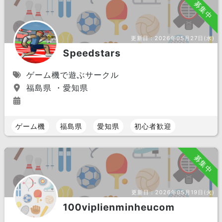
募集中
更新日：
2026年05月27日(水)
Speedstars
ゲーム機で遊ぶサークル
福島県 ・愛知県
ゲーム機
福島県
愛知県
初心者歓迎
募集中
更新日：
2026年05月19日(火)
100viplienminheucom