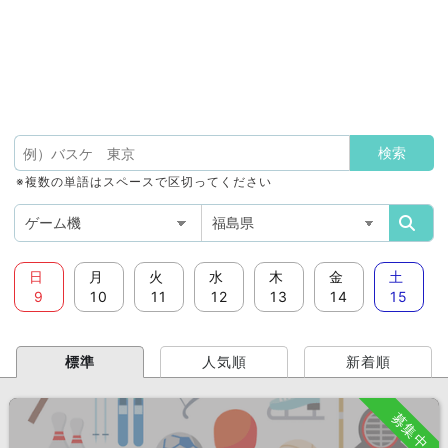
※複数の単語はスペースで区切ってください
日
月
火
水
木
金
土
9
10
11
12
13
14
15
標準
人気順
新着順
募集中