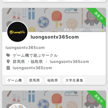
募集中
更新日：
2026年01月20日(火)
luongsontv365com
luongsontv365com
ゲーム機で遊ぶサークル
群馬県 ・福島県 ： luongsontv365com
luongsontv365com
ゲーム機
群馬県
福島県
大学生募集
募集中