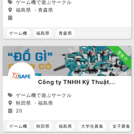
ゲーム機で遊ぶサークル
福島県 ・青森県
ゲーム機
福島県
青森県
募集中
更新日：
2026年04月03日(金)
Công ty TNHH Kỹ Thuật...
ゲーム機で遊ぶサークル
秋田県 ・福島県
20
ゲーム機
秋田県
福島県
大学生募集
女子募集