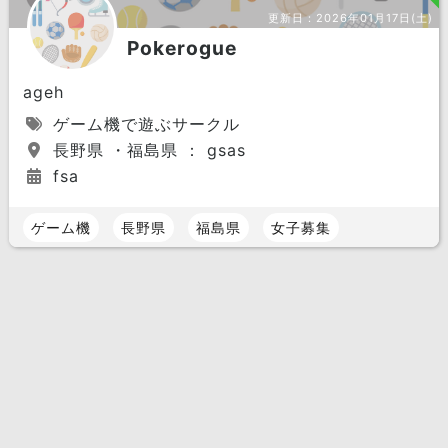
更新日：
2026年01月17日(土)
Pokerogue
ageh
ゲーム機で遊ぶサークル
長野県 ・福島県 ： gsas
fsa
ゲーム機
長野県
福島県
女子募集