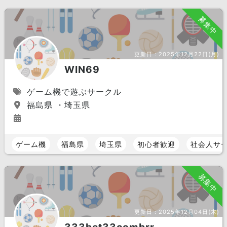
募集中
更新日：
2025年12月22日(月)
WIN69
ゲーム機で遊ぶサークル
福島県 ・埼玉県
ゲーム機
福島県
埼玉県
初心者歓迎
社会人サ
募集中
更新日：
2025年12月04日(木)