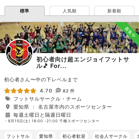
標準
人気順
新着順
募集中
更新日：
2026年08月01日(土)
初心者向け超エンジョイフットサ
ル🎵 For...
初心者さん〜中の下レベルまで
4.70
82 件
フットサルサークル・チーム
愛知県 ： 名古屋市内のスポーツセンター
毎週土曜日と隔週日曜日
・8月15日(土) 18:00 -21:00 千種スポーツセンター
フットサル
愛知県
初心者歓迎
社会人サークル