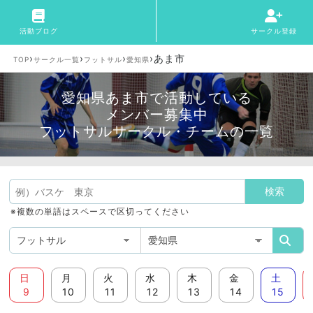
活動ブログ
サークル登録
›
›
›
›
あま市
TOP
サークル一覧
フットサル
愛知県
愛知県あま市で活動している
メンバー募集中
フットサルサークル・チームの一覧
※複数の単語はスペースで区切ってください
日
月
火
水
木
金
土
9
10
11
12
13
14
15