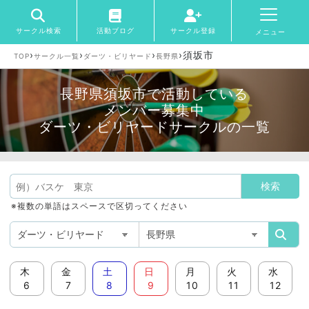
サークル検索
活動ブログ
サークル登録
メニュー
›
›
›
›
須坂市
TOP
サークル一覧
ダーツ・ビリヤード
長野県
長野県須坂市で活動している
メンバー募集中
ダーツ・ビリヤードサークルの一覧
※複数の単語はスペースで区切ってください
木
金
土
日
月
火
水
6
7
8
9
10
11
12