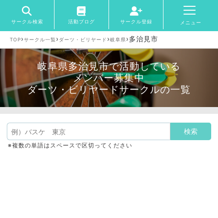
サークル検索
活動ブログ
サークル登録
メニュー
›
›
›
›
多治見市
TOP
サークル一覧
ダーツ・ビリヤード
岐阜県
岐阜県多治見市で活動している
メンバー募集中
ダーツ・ビリヤードサークルの一覧
※複数の単語はスペースで区切ってください