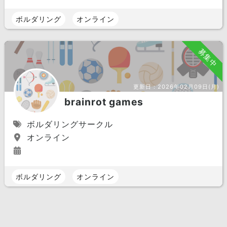
ボルダリング
オンライン
募集中
更新日：
2026年02月09日(月)
brainrot games
ボルダリングサークル
オンライン
ボルダリング
オンライン