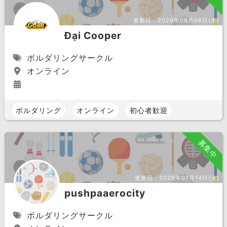
更新日：
2026年08月06日(木)
Đại Cooper
ボルダリングサークル
オンライン
ボルダリング
オンライン
初心者歓迎
募集中
更新日：
2026年07月14日(火)
pushpaaerocity
ボルダリングサークル