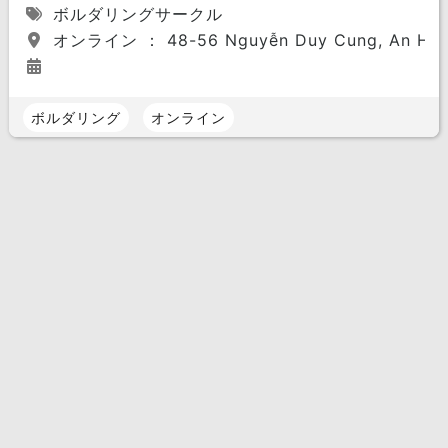
ボルダリングサークル
オンライン ： 48-56 Nguyễn Duy Cung, An Hội Tâ
ボルダリング
オンライン