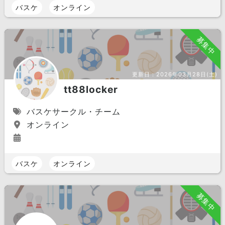
バスケ
オンライン
募集中
更新日：
2026年03月28日(土)
tt88locker
バスケサークル・チーム
オンライン
バスケ
オンライン
募集中