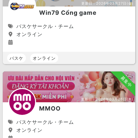
更新日：
2026年03月27日(金)
Win79 Cổng game
バスケサークル・チーム
オンライン
バスケ
オンライン
募集中
更新日：
2026年03月26日(木)
MMOO
バスケサークル・チーム
オンライン