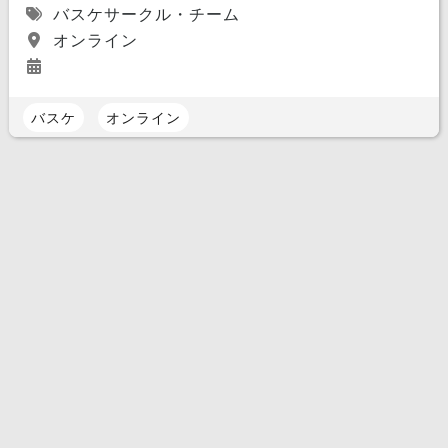
バスケサークル・チーム
オンライン
バスケ
オンライン