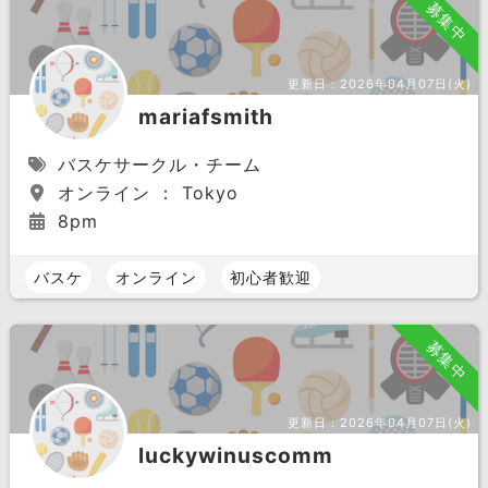
募集中
更新日：
2026年04月07日(火)
mariafsmith
バスケサークル・チーム
オンライン ： Tokyo
8pm
バスケ
オンライン
初心者歓迎
募集中
更新日：
2026年04月07日(火)
luckywinuscomm