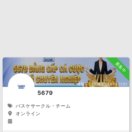
募集中
更新日：
2026年03月29日(日)
5679
バスケサークル・チーム
オンライン