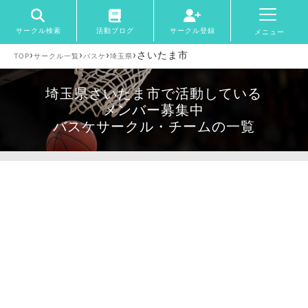
サークル検索
活動ブログ
サークル登録
メニュー
›
›
›
›
さいたま市
TOP
サークル一覧
バスケ
埼玉県
埼玉県さいたま市で活動している
メンバー募集中
バスケサークル・チームの一覧