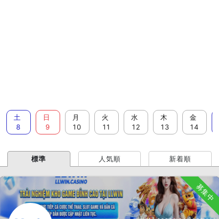
土
日
月
火
水
木
金
8
9
10
11
12
13
14
標準
人気順
新着順
募集中