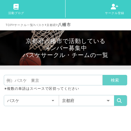
活動ブログ
サークル登録
›
›
›
›
八幡市
TOP
サークル一覧
バスケ
京都府
京都府八幡市で活動している
メンバー募集中
バスケサークル・チームの一覧
※複数の単語はスペースで区切ってください