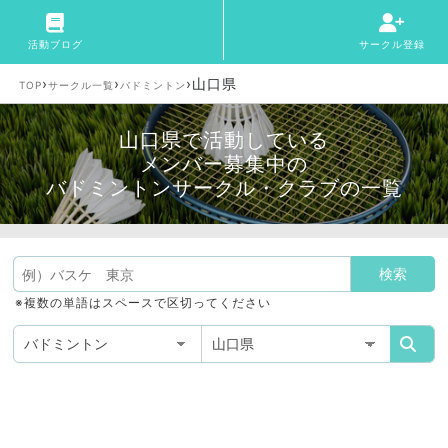
活動ブログ
サークル登録
›
›
›
山口県
TOP
サークル一覧
バドミントン
山口県で活動している
メンバー募集中の
バドミントンサークル・クラブの一覧
※複数の単語はスペースで区切ってください