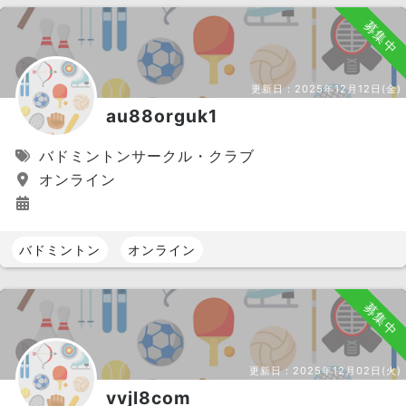
募集中
更新日：
2025年12月12日(金)
au88orguk1
バドミントンサークル・クラブ
オンライン
バドミントン
オンライン
募集中
更新日：
2025年12月02日(火)
vvjl8com