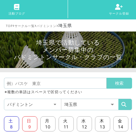
活動ブログ
サークル登録
›
›
›
埼玉県
TOP
サークル一覧
バドミントン
埼玉県で活動している
メンバー募集中の
バドミントンサークル・クラブの一覧
※複数の単語はスペースで区切ってください
土
日
月
火
水
木
金
8
9
10
11
12
13
14