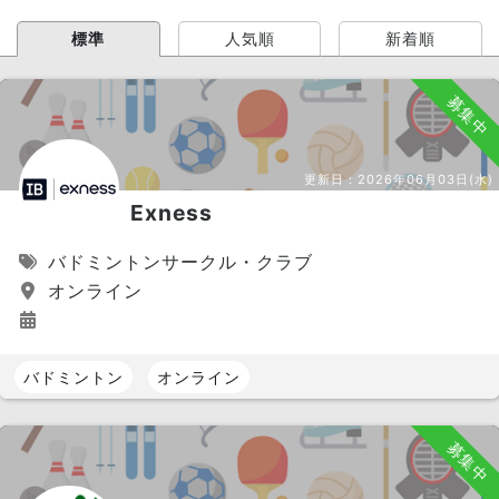
標準
人気順
新着順
募集中
更新日：
2026年06月03日(水)
Exness
バドミントンサークル・クラブ
オンライン
バドミントン
オンライン
募集中