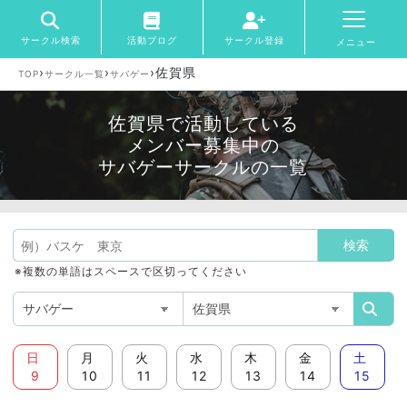
サークル検索
活動ブログ
サークル登録
メニュー
›
›
›
佐賀県
TOP
サークル一覧
サバゲー
佐賀県で活動している
メンバー募集中の
サバゲーサークルの一覧
※複数の単語はスペースで区切ってください
日
月
火
水
木
金
土
9
10
11
12
13
14
15