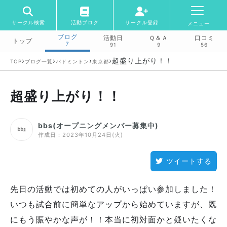
サークル検索
活動ブログ
サークル登録
メニュー
ブログ
活動日
Ｑ＆Ａ
口コミ
トップ
7
91
9
56
›
›
›
›
超盛り上がり！！
TOP
ブログ一覧
バドミントン
東京都
超盛り上がり！！
bbs(オープニングメンバー募集中)
作成日：
2023年10月24日(火)
ツイートする
先日の活動では初めての人がいっぱい参加しました！
いつも試合前に簡単なアップから始めていますが、既
にもう賑やかな声が！！本当に初対面かと疑いたくな