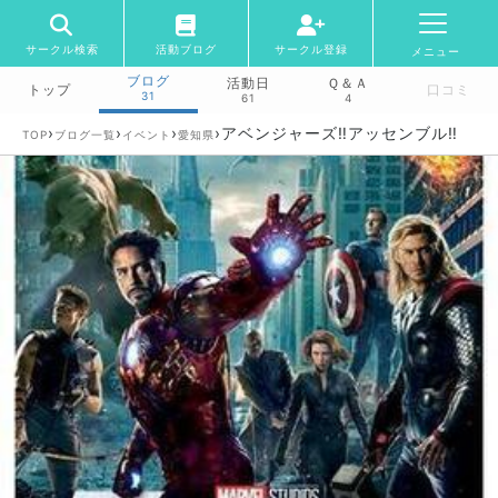
サークル検索
活動ブログ
サークル登録
メニュー
ブログ
活動日
Ｑ＆Ａ
トップ
口コミ
31
61
4
›
›
›
›
アベンジャーズ‼️アッセンブル‼️
TOP
ブログ一覧
イベント
愛知県