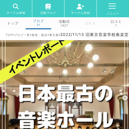
サークル検索
活動ブログ
サークル登録
メニュー
ブログ
活動日
口コミ
トップ
Ｑ＆Ａ
31
1427
1
›
›
›
›
2022/11/13 旧東京音楽学校奏楽堂
TOP
ブログ一覧
散策・散歩
東京都