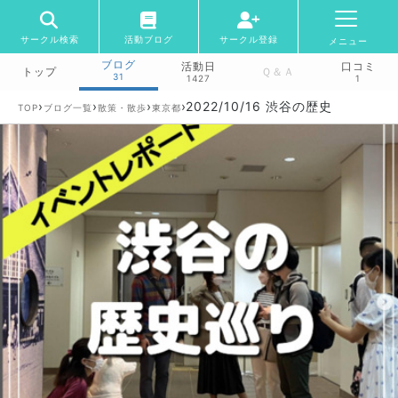
サークル検索
活動ブログ
サークル登録
メニュー
ブログ
活動日
口コミ
トップ
Ｑ＆Ａ
31
1427
1
›
›
›
›
2022/10/16 渋谷の歴史
TOP
ブログ一覧
散策・散歩
東京都