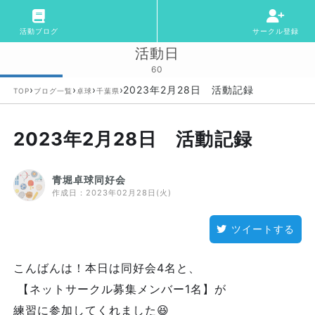
活動ブログ
サークル登録
活動日
60
›
›
›
›
2023年2月28日 活動記録
TOP
ブログ一覧
卓球
千葉県
2023年2月28日 活動記録
青堀卓球同好会
作成日：
2023年02月28日(火)
ツイートする
こんばんは！本日は同好会4名と、
【ネットサークル募集メンバー1名】が
練習に参加してくれました😆