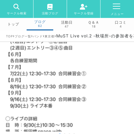
サークル検索
活動ブログ
サークル登録
メニュー
ブログ
活動日
Ｑ＆Ａ
口コミ
トップ
62
47
18
4
›
›
›
›
MuST Live vol.2 -秋場所-の参加
TOP
ブログ一覧
バンド
東京都