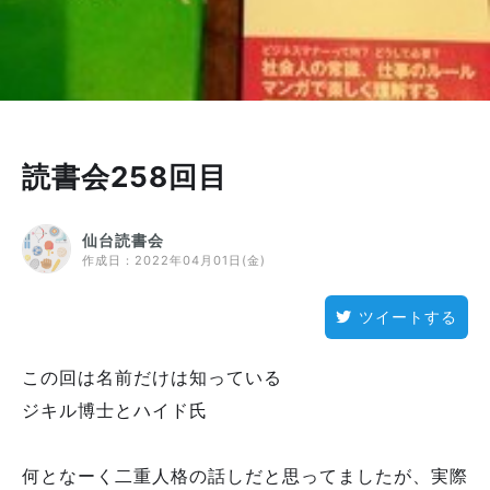
読書会258回目
仙台読書会
作成日：
2022年04月01日(金)
ツイートする
この回は名前だけは知っている
ジキル博士とハイド氏
何となーく二重人格の話しだと思ってましたが、実際