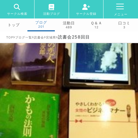
サークル検索
活動ブログ
サークル登録
メニュー
ブログ
活動日
Ｑ＆Ａ
口コミ
トップ
201
489
12
3
›
›
›
›
読書会258回目
TOP
ブログ一覧
読書会
宮城県