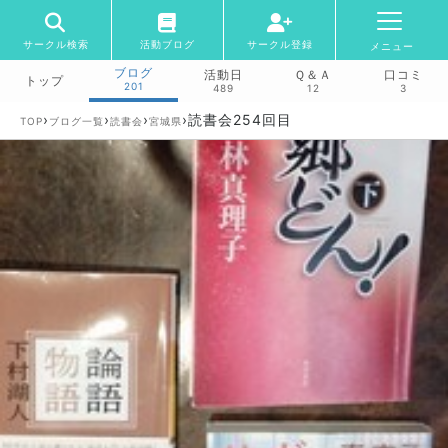
サークル検索
活動ブログ
サークル登録
メニュー
ブログ
活動日
Ｑ＆Ａ
口コミ
トップ
201
489
12
3
›
›
›
›
読書会254回目
TOP
ブログ一覧
読書会
宮城県