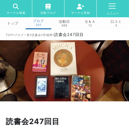
サークル検索
活動ブログ
サークル登録
メニュー
ブログ
活動日
Ｑ＆Ａ
口コミ
トップ
201
489
12
3
›
›
›
›
読書会247回目
TOP
ブログ一覧
読書会
宮城県
読書会247回目