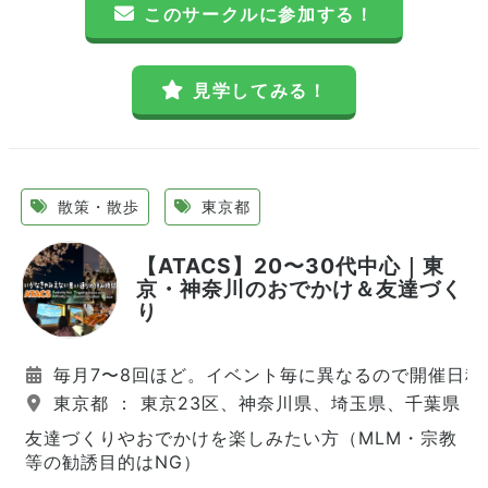
このサークルに参加する！
見学してみる！
散策・散歩
東京都
【ATACS】20〜30代中心｜東
京・神奈川のおでかけ＆友達づく
り
毎月7〜8回ほど。イベント毎に異なるので開催日程
東京都 ： 東京23区、神奈川県、埼玉県、千葉県
友達づくりやおでかけを楽しみたい方（MLM・宗教
等の勧誘目的はNG）