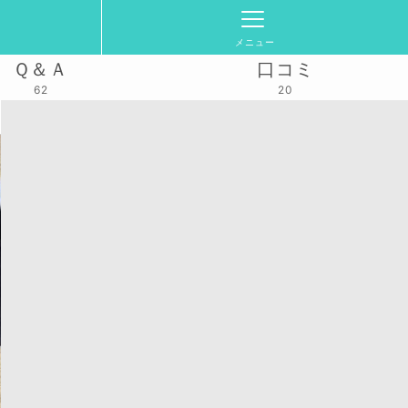
メニュー
Ｑ＆Ａ
口コミ
62
20