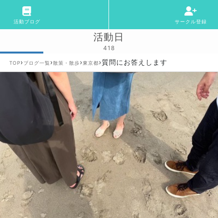
活動ブログ
サークル登録
活動日
418
›
›
›
›
質問にお答えします
TOP
ブログ一覧
散策・散歩
東京都