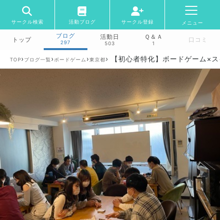
サークル検索
活動ブログ
サークル登録
メニュー
ブログ
活動日
Ｑ＆Ａ
トップ
口コミ
297
503
1
›
›
›
›
【初心者特化】ボードゲーム×ス
TOP
ブログ一覧
ボードゲーム
東京都