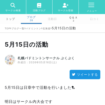
サークル検索
活動ブログ
サークル登録
メニュー
ブログ
Ｑ＆Ａ
トップ
活動日
口コミ
26
3
›
›
›
›
5月15日の活動
TOP
ブログ一覧
バドミントン
北海道
5月15日の活動
札幌バドミントンサークル ぷくぷく
作成日：
2026年05月16日(土)
ツイートする
5月15日は日章中で活動を行いました🏸
明日はサークル内大会です