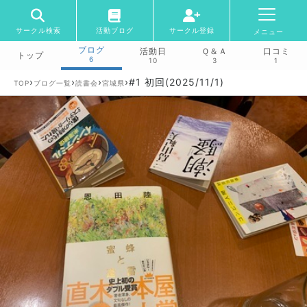
サークル検索
活動ブログ
サークル登録
メニュー
ブログ
活動日
Ｑ＆Ａ
口コミ
トップ
6
10
3
1
›
›
›
›
#1 初回(2025/11/1)
TOP
ブログ一覧
読書会
宮城県