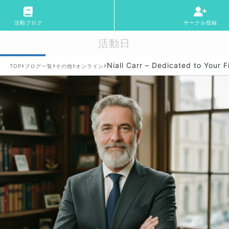
活動ブログ
サークル登録
活動日
›
›
›
›
Niall Carr – Dedicated to Your 
TOP
ブログ一覧
その他
オンライン