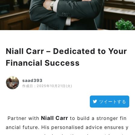
Niall Carr – Dedicated to Your
Financial Success
saad393
作成日：
2025年10月21日(火)
ツイートする
Niall Carr
Partner with
to build a stronger fin
ancial future. His personalised advice ensures y