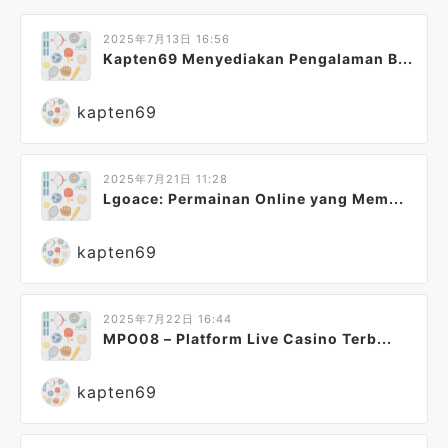
2025年7月13日 16:56
Kapten69 Menyediakan Pengalaman B...
kapten69
2025年7月21日 11:28
Lgoace: Permainan Online yang Mem...
kapten69
2025年7月22日 16:44
MPO08 – Platform Live Casino Terb...
kapten69