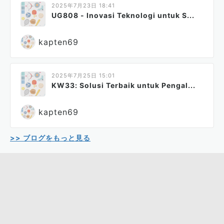
2025年7月23日 18:41
UG808 - Inovasi Teknologi untuk S...
kapten69
2025年7月25日 15:01
KW33: Solusi Terbaik untuk Pengal...
kapten69
>> ブログをもっと見る