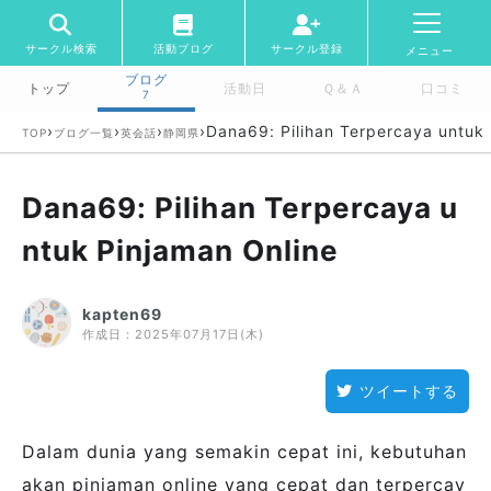
サークル検索
活動ブログ
サークル登録
メニュー
ブログ
トップ
活動日
Ｑ＆Ａ
口コミ
7
›
›
›
›
Dana69: Pilihan Terpercaya untuk 
TOP
ブログ一覧
英会話
静岡県
Dana69: Pilihan Terpercaya u
ntuk Pinjaman Online
kapten69
作成日：
2025年07月17日(木)
ツイートする
Dalam dunia yang semakin cepat ini, kebutuhan
akan pinjaman online yang cepat dan terpercay