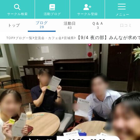
サークル検索
活動ブログ
サークル登録
メニュー
ブログ
活動日
Ｑ＆Ａ
トップ
口コミ
29
43
3
›
›
›
›
【9/4 夜の部】みんなが求
TOP
ブログ一覧
交流会・カフェ会
宮城県