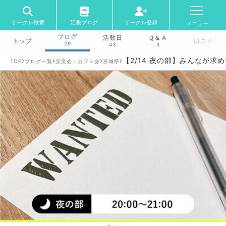
サークル検索
活動ブログ
サークル登録
メニュー
ブログ
活動日
Ｑ＆Ａ
トップ
口コミ
29
43
3
›
›
›
›
【2/14 夜の部】みんなが
TOP
ブログ一覧
交流会・カフェ会
宮城県