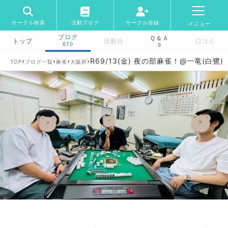
サークル検索
活動ブログ
サークル登録
メニュー
ブログ
Ｑ＆Ａ
トップ
活動日
口コミ
670
9
›
›
›
›
R69/13(金) 夜の部麻雀！@一竜(白鷺)
TOP
ブログ一覧
麻雀
大阪府