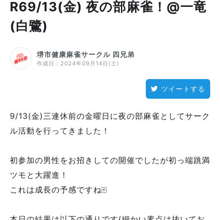
R69/13(金) 夜の部麻雀！@一竜
(白鷺)
堺市健康麻雀サークル 四兄弟
作成日：
2024年09月14日(土)
ツイートする
9/13(金)三連休前の金曜日に夜の部麻雀としてサーク
ル活動を行ってきました！
初参加の男性をお招きしての開催でしたが初っ端跳満
ツモと大躍進！
これは成長の予感ですね🀄️
本日の結果は以下の通りです(細かい素点は抜いてお