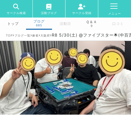
サークル検索
活動ブログ
サークル登録
メニュー
ブログ
Ｑ＆Ａ
トップ
活動日
口コミ
685
9
›
›
›
›
R8 5/30(土) @ファイブスター🌟(中百
TOP
ブログ一覧
麻雀
大阪府