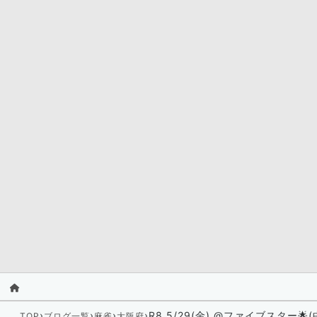
›
›
›
›
R8 5/29(金) @ファイブスター🌟
TOP
ブログ一覧
麻雀
大阪府