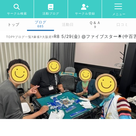
サークル検索
活動ブログ
サークル登録
メニュー
ブログ
Ｑ＆Ａ
トップ
活動日
口コミ
685
9
›
›
›
›
R8 5/29(金) @ファイブスター🌟(中百
TOP
ブログ一覧
麻雀
大阪府