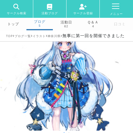
サークル検索
活動ブログ
サークル登録
メニュー
ブログ
活動日
Ｑ＆Ａ
トップ
口コミ
5
62
4
›
›
›
›
無事に第一回を開催できました
TOP
ブログ一覧
イラスト
神奈川県