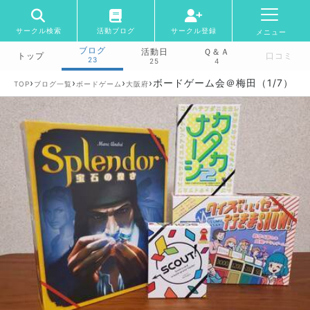
サークル検索
活動ブログ
サークル登録
メニュー
ブログ
活動日
Ｑ＆Ａ
トップ
口コミ
23
25
4
›
›
›
›
ボードゲーム会＠梅田（1/7）
TOP
ブログ一覧
ボードゲーム
大阪府