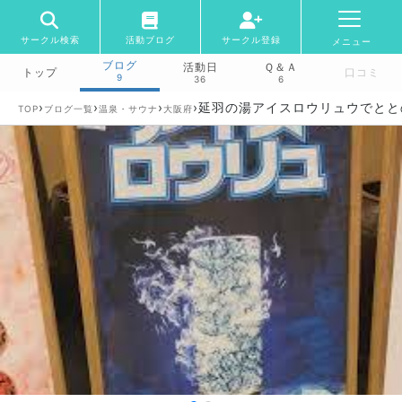
サークル検索
活動ブログ
サークル登録
メニュー
ブログ
活動日
Ｑ＆Ａ
トップ
口コミ
9
36
6
›
›
›
›
延羽の湯アイスロウリュウでとと
TOP
ブログ一覧
温泉・サウナ
大阪府